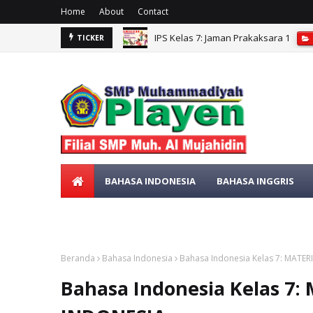
Home
About
Contact
IPS Kelas 7: Jaman Prakaksara 1
TICKER
IPS kelas 7: CUACA, IKLIM, KONDISI 
BAHASA INDONESIA
BAHASA INGGRIS
SENI BUDAYA
MATEMATIKA
Beranda
Bahasa Indonesia
Bahasa Indonesia Kelas 7: MAT
Bahasa Indonesia Kelas 