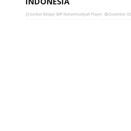
INDONESIA
Sumber Belajar SMP Muhammadiyah Playen
Desember 02