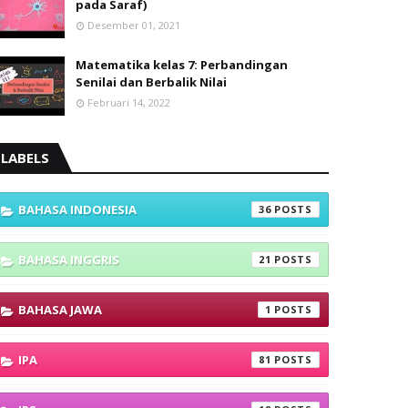
pada Saraf)
Desember 01, 2021
Matematika kelas 7: Perbandingan
Senilai dan Berbalik Nilai
Februari 14, 2022
LABELS
BAHASA INDONESIA
36
BAHASA INGGRIS
21
BAHASA JAWA
1
IPA
81