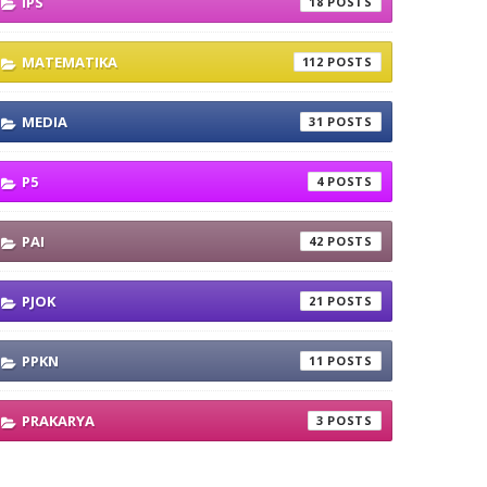
IPS
18
MATEMATIKA
112
MEDIA
31
P5
4
PAI
42
PJOK
21
PPKN
11
PRAKARYA
3