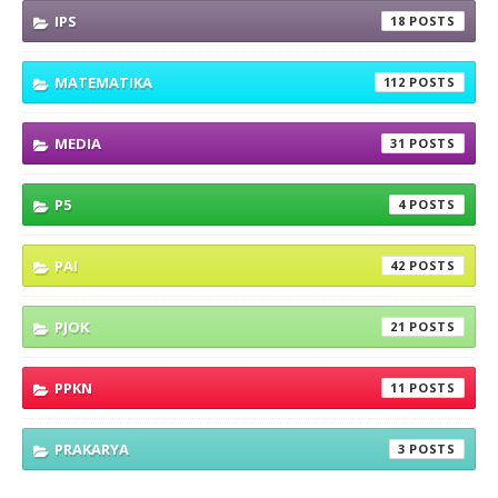
IPS
18
MATEMATIKA
112
MEDIA
31
P5
4
PAI
42
PJOK
21
PPKN
11
PRAKARYA
3