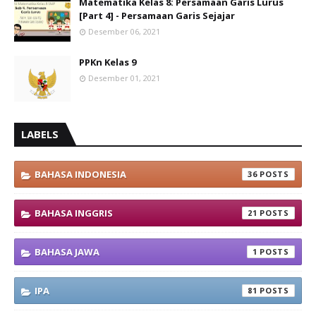
Matematika Kelas 8: Persamaan Garis Lurus
[Part 4] - Persamaan Garis Sejajar
Desember 06, 2021
PPKn Kelas 9
Desember 01, 2021
LABELS
BAHASA INDONESIA
36
BAHASA INGGRIS
21
BAHASA JAWA
1
IPA
81