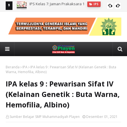
IPS kelas 7: CUACA, IKLIM, KONDISI GEOLOGIS INDONESIA
IPS
Beranda
IPA
IPA kelas 9 : Pewarisan Sifat IV (Kelainan Genetik : Buta
Warna, Hemofilia, Albino)
IPA kelas 9 : Pewarisan Sifat IV
(Kelainan Genetik : Buta Warna,
Hemofilia, Albino)
Sumber Belajar SMP Muhammadiyah Playen
Desember 01, 2021