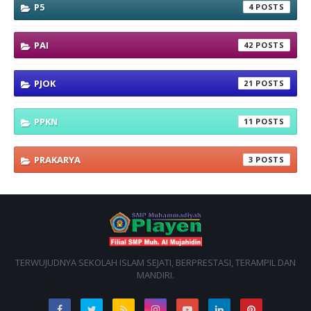
P5
4
PAI
42
PJOK
21
PPKN
11
PRAKARYA
3
TERWUJUDNYA SEKOLAH ISLAM SEJATI, BERPRESTASI, TERAMPIL DAN
MANDIRI.