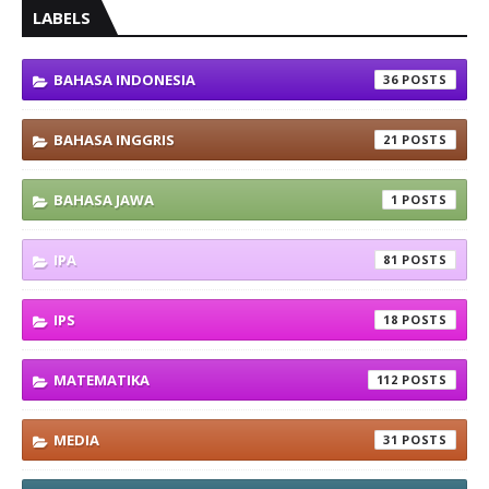
LABELS
BAHASA INDONESIA
36
BAHASA INGGRIS
21
BAHASA JAWA
1
IPA
81
IPS
18
MATEMATIKA
112
MEDIA
31