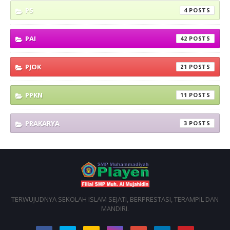
P5
4
PAI
42
PJOK
21
PPKN
11
PRAKARYA
3
TERWUJUDNYA SEKOLAH ISLAM SEJATI, BERPRESTASI, TERAMPIL DAN
MANDIRI.