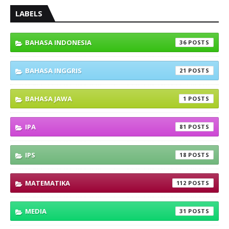
LABELS
BAHASA INDONESIA
36
BAHASA INGGRIS
21
BAHASA JAWA
1
IPA
81
IPS
18
MATEMATIKA
112
MEDIA
31