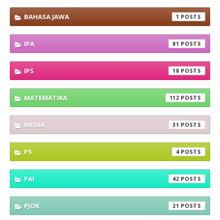
BAHASA JAWA
1
IPA
81
IPS
18
MATEMATIKA
112
MEDIA
31
P5
4
PAI
42
PJOK
21