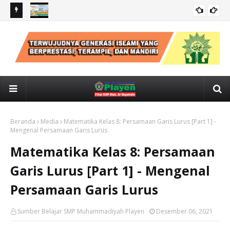
IPS kelas 7: CUACA, IKLIM, KONDISI GEOLOGIS INDONESIA
IPS
Beranda
Media
Matematika Kelas 8: Persamaan Garis Lurus [Part 1] -
Mengenal Persamaan Garis Lurus
Matematika Kelas 8: Persamaan
Garis Lurus [Part 1] - Mengenal
Persamaan Garis Lurus
Sumber Belajar SMP Muhammadiyah Playen
Desember 06, 2021