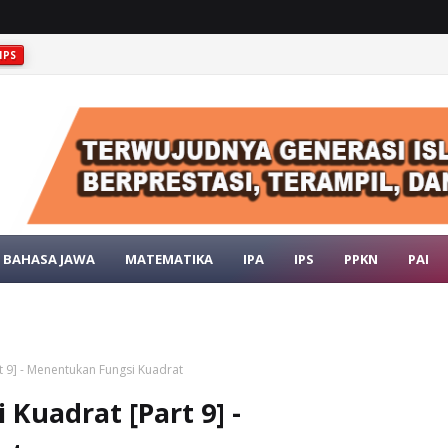
IPS
GEOLOGIS INDONESIA
IPS
BAHASA JAWA
MATEMATIKA
IPA
IPS
PPKN
PAI
t 9] - Menentukan Fungsi Kuadrat
 Kuadrat [Part 9] -