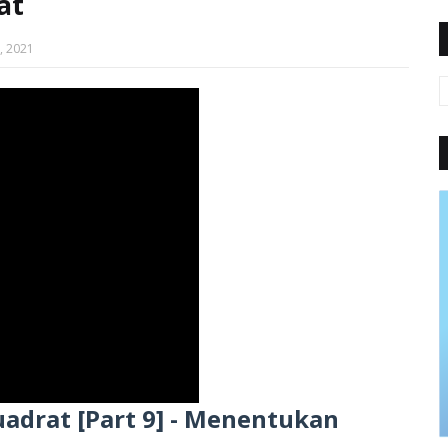
at
, 2021
uadrat [Part 9] - Menentukan