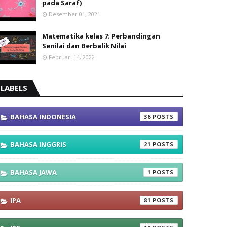
pada Saraf)
Desember 01, 2021
Matematika kelas 7: Perbandingan
Senilai dan Berbalik Nilai
Februari 14, 2022
LABELS
BAHASA INDONESIA
36
BAHASA INGGRIS
21
BAHASA JAWA
1
IPA
81