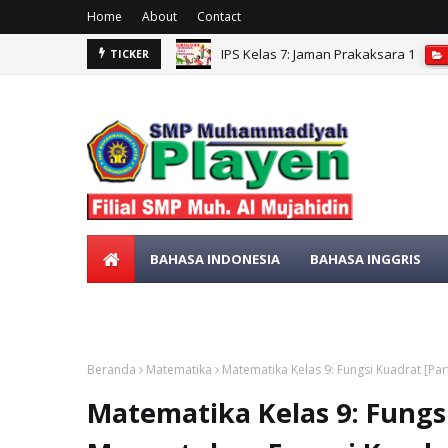
Home
About
Contact
IPS Kelas 7: Jaman Prakaksara 1
TICKER
IPS kelas 7: CUACA, IKLIM, KONDISI 
BAHASA INDONESIA
BAHASA INGGRIS
SENI BUDAYA
MATEMATIKA
Beranda
Matematika
Matematika Kelas 9: Fungsi Kuadrat [Par
Matematika Kelas 9: Fungsi