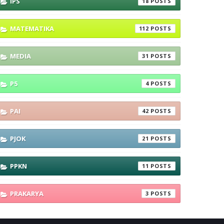
IPS
18
MATEMATIKA
112
MEDIA
31
P5
4
PAI
42
PJOK
21
PPKN
11
PRAKARYA
3