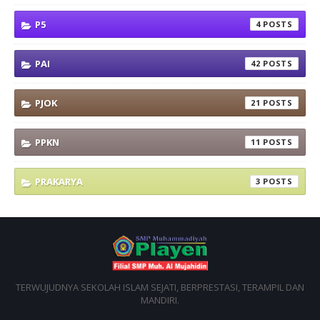
P5
4
PAI
42
PJOK
21
PPKN
11
PRAKARYA
3
TERWUJUDNYA SEKOLAH ISLAM SEJATI, BERPRESTASI, TERAMPIL DAN
MANDIRI.