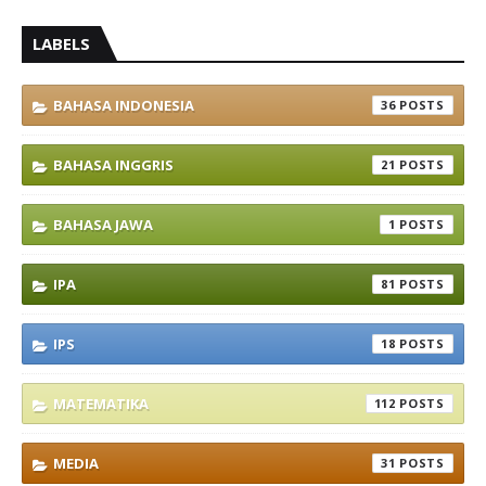
LABELS
BAHASA INDONESIA
36
BAHASA INGGRIS
21
BAHASA JAWA
1
IPA
81
IPS
18
MATEMATIKA
112
MEDIA
31