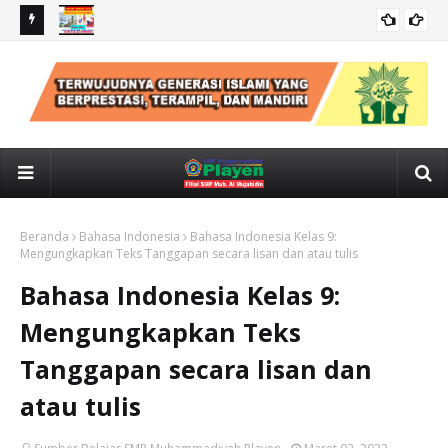
IPS Kelas 7: MANUSIA SEBAGAI MAKHLUK SOSIAL EKONOMI ,
IPS
SOSIALISASI
Beranda
Bahasa Indonesia
Bahasa Indonesia Kelas 9:
Mengungkapkan Teks Tanggapan secara lisan dan atau tulis
Bahasa Indonesia Kelas 9:
Mengungkapkan Teks
Tanggapan secara lisan dan
atau tulis