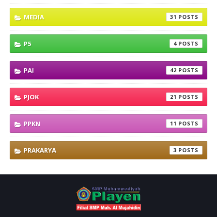
MEDIA
31
P5
4
PAI
42
PJOK
21
PPKN
11
PRAKARYA
3