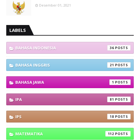
Desember 01, 2021
LABELS
BAHASA INDONESIA
36
BAHASA INGGRIS
21
BAHASA JAWA
1
IPA
81
IPS
18
MATEMATIKA
112