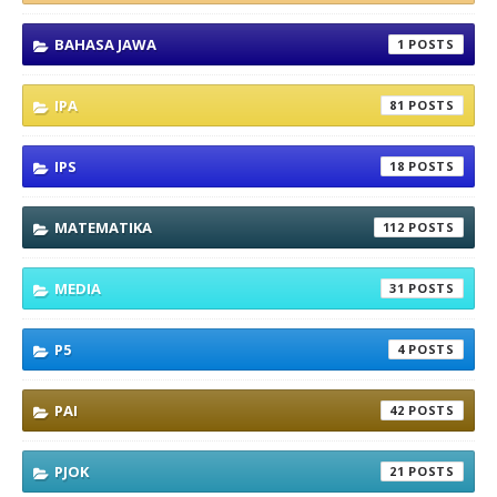
BAHASA JAWA
1
IPA
81
IPS
18
MATEMATIKA
112
MEDIA
31
P5
4
PAI
42
PJOK
21