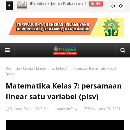
IPS kelas 7: CUACA, IKLIM, KONDISI GEOLOGIS INDONESIA
IPS
Beranda
Media
Matematika Kelas 7: persamaan linear satu variabel
(plsv)
Matematika Kelas 7: persamaan
linear satu variabel (plsv)
Sumber Belajar SMP Muhammadiyah Playen
Desember 06, 2021