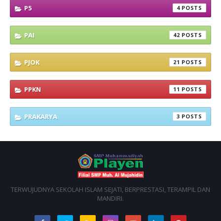
P5
4
PAI
42
PJOK
21
PPKN
11
PRAKARYA
3
TERWUJUDNYA SEKOLAH ISLAM SEJATI, BERPRESTASI, TERAMPIL DAN
MANDIRI.