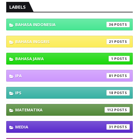
LABELS
BAHASA INDONESIA
36
BAHASA INGGRIS
21
BAHASA JAWA
1
IPA
81
IPS
18
MATEMATIKA
112
MEDIA
31