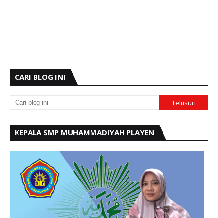
CARI BLOG INI
KEPALA SMP MUHAMMADIYAH PLAYEN