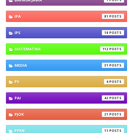
BAHASA JAWA
IPA
81
IPS
18
MATEMATIKA
112
MEDIA
31
P5
4
PAI
42
PJOK
21
PPKN
11