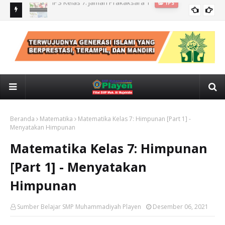
IPS kelas 7: CUACA, IKLIM, KONDISI GEOLOGIS INDONESIA
IPS
Beranda
Matematika
Matematika Kelas 7: Himpunan [Part 1] -
Menyatakan Himpunan
Matematika Kelas 7: Himpunan
[Part 1] - Menyatakan
Himpunan
Sumber Belajar SMP Muhammadiyah Playen
Desember 06, 2021