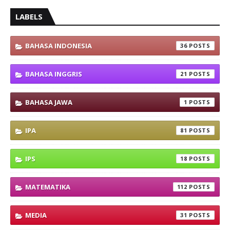
LABELS
BAHASA INDONESIA
36
BAHASA INGGRIS
21
BAHASA JAWA
1
IPA
81
IPS
18
MATEMATIKA
112
MEDIA
31