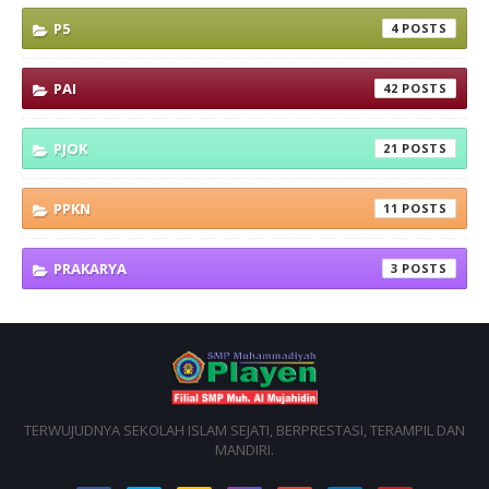
P5
4
PAI
42
PJOK
21
PPKN
11
PRAKARYA
3
TERWUJUDNYA SEKOLAH ISLAM SEJATI, BERPRESTASI, TERAMPIL DAN
MANDIRI.