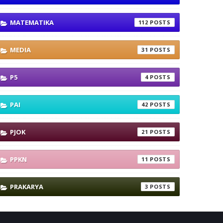
MATEMATIKA
112
MEDIA
31
P5
4
PAI
42
PJOK
21
PPKN
11
PRAKARYA
3