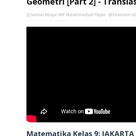
Geometri [Part 2] - Transla
Sumber Belajar SMP Muhammadiyah Playen
Desember 02
Matematika Kelas 9: JAKARTA