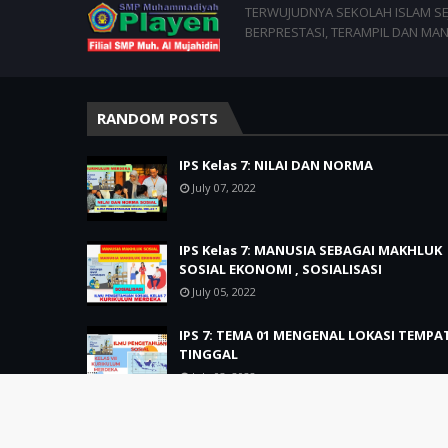
TERWUJUDNYA SEKOLAH ISLAM SEJ
BERPRESTASI, TERAMPIL DAN MAN
RANDOM POSTS
IPS Kelas 7: NILAI DAN NORMA
July 07, 2022
IPS Kelas 7: MANUSIA SEBAGAI MAKHLUK
SOSIAL EKONOMI , SOSIALISASI
July 05, 2022
IPS 7: TEMA 01 MENGENAL LOKASI TEMPA
TINGGAL
July 03, 2022
Crafted with
by
TemplatesYard
| Distributed by
Gooyaabi T