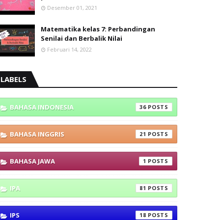
Desember 01, 2021
Matematika kelas 7: Perbandingan
Senilai dan Berbalik Nilai
Februari 14, 2022
LABELS
BAHASA INDONESIA
36
BAHASA INGGRIS
21
BAHASA JAWA
1
IPA
81
IPS
18