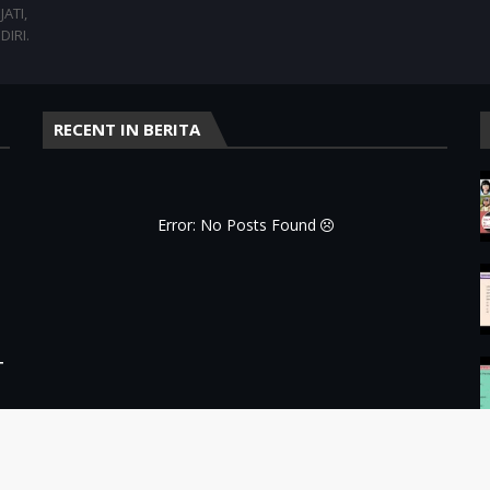
ATI,
DIRI.
RECENT IN BERITA
Error: No Posts Found
T
emplates