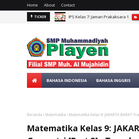
Home
About
Contact
IPS Kelas 7: Jaman Prakaksara 1
TICKER
IPS kelas 7: CUACA, IKLIM, KONDISI 
BAHASA INDONESIA
BAHASA INGGRIS
SENI BUDAYA
MATEMATIKA
Beranda
Matematika
Matematika Kelas 9: JAKARTA BARAT Tran
Matematika Kelas 9: JAKA