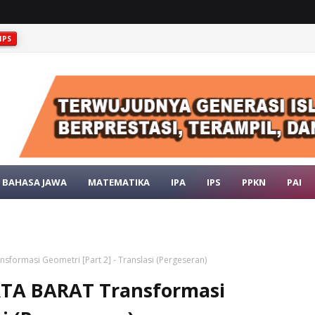
IPS
GEOLOGIS INDONESIA
IPS
BAHASA JAWA
MATEMATIKA
IPA
IPS
PPKN
PAI
sformasi Geometri [Part 2] - Translasi (Pergeseran)
RTA BARAT Transformasi