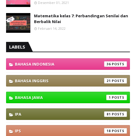
Desember 01, 2021
Matematika kelas 7: Perbandingan Senilai dan
Berbalik Nilai
Februari 14, 2022
LABELS
BAHASA INDONESIA
36
BAHASA INGGRIS
21
BAHASA JAWA
1
IPA
81
IPS
18