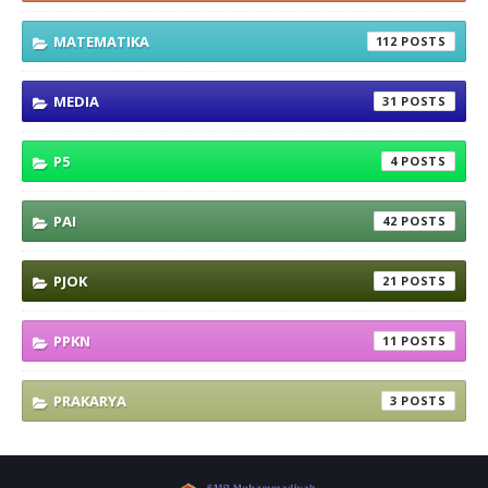
MATEMATIKA
112
MEDIA
31
P5
4
PAI
42
PJOK
21
PPKN
11
PRAKARYA
3