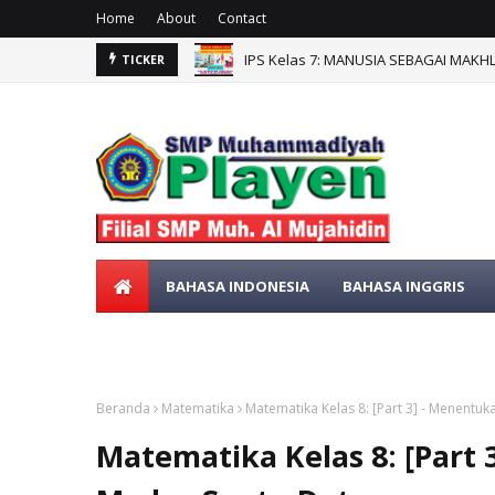
Home
About
Contact
IPS Kelas 7: MANUSIA SEBAGAI MAKH
TICKER
BAHASA INDONESIA
BAHASA INGGRIS
SENI BUDAYA
MATEMATIKA
Beranda
Matematika
Matematika Kelas 8: [Part 3] - Menent
Matematika Kelas 8: [Part