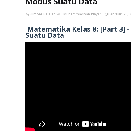
Modus Suatu Data
Sumber Belajar SMP Muhammadiyah Playen
Februari 28, 
Matematika Kelas 8: [Part 3
Suatu Data