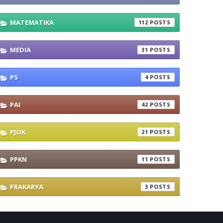
MATEMATIKA
112
MEDIA
31
P5
4
PAI
42
PJOK
21
PPKN
11
PRAKARYA
3