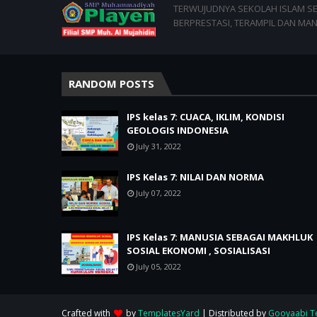
TERWUJUDNYA SEKOLAH ISLAM SEJ
BERPRESTASI, TERAMPIL DAN MAN
RANDOM POSTS
IPS kelas 7: CUACA, IKLIM, KONDISI
GEOLOGIS INDONESIA
July 31, 2022
IPS Kelas 7: NILAI DAN NORMA
July 07, 2022
IPS Kelas 7: MANUSIA SEBAGAI MAKHLUK
SOSIAL EKONOMI , SOSIALISASI
July 05, 2022
Crafted with
by
TemplatesYard
| Distributed by
Gooyaabi T