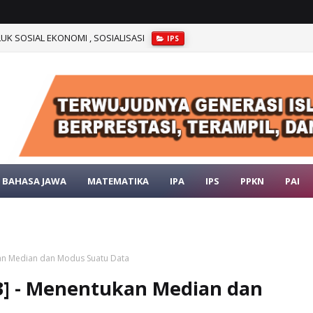
LUK SOSIAL EKONOMI , SOSIALISASI
IPS
BAHASA JAWA
MATEMATIKA
IPA
IPS
PPKN
PAI
ukan Median dan Modus Suatu Data
 3] - Menentukan Median dan