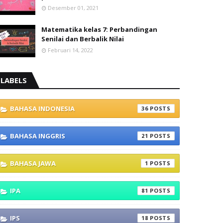
Desember 01, 2021
Matematika kelas 7: Perbandingan
Senilai dan Berbalik Nilai
Februari 14, 2022
LABELS
BAHASA INDONESIA
36
BAHASA INGGRIS
21
BAHASA JAWA
1
IPA
81
IPS
18