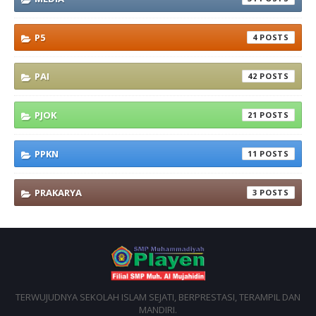
P5
4
PAI
42
PJOK
21
PPKN
11
PRAKARYA
3
TERWUJUDNYA SEKOLAH ISLAM SEJATI, BERPRESTASI, TERAMPIL DAN
MANDIRI.