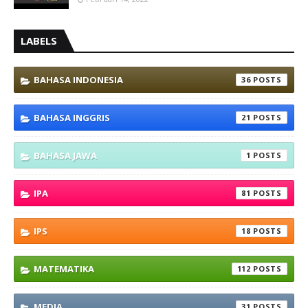
LABELS
BAHASA INDONESIA
36
BAHASA INGGRIS
21
BAHASA JAWA
1
IPA
81
IPS
18
MATEMATIKA
112
MEDIA
31