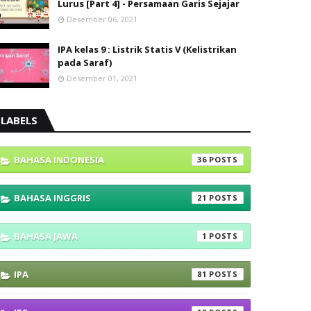
Lurus [Part 4] - Persamaan Garis Sejajar
Desember 06, 2021
IPA kelas 9 : Listrik Statis V (Kelistrikan
pada Saraf)
Desember 01, 2021
LABELS
BAHASA INDONESIA
36
BAHASA INGGRIS
21
BAHASA JAWA
1
IPA
81