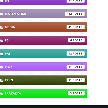
IPS
18
MATEMATIKA
112
MEDIA
31
P5
4
PAI
42
PJOK
21
PPKN
11
PRAKARYA
3