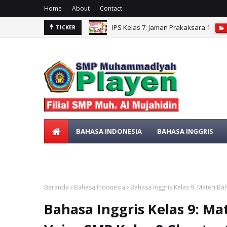
Home
About
Contact
IPS Kelas 7: Jaman Prakaksara 1
TICKER
IPS kelas 7: CUACA, IKLIM, KONDISI 
BAHASA INDONESIA
BAHASA INGGRIS
SENI BUDAYA
MATEMATIKA
Beranda
Bahasa Indonesia
Bahasa Inggris Kelas 9: Materi Ba
Bahasa Inggris Kelas 9: Ma