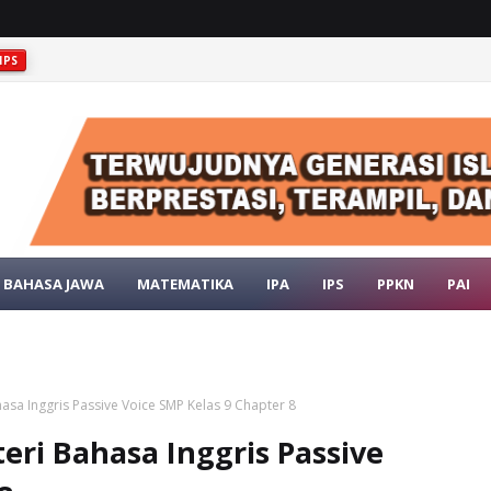
IPS
GEOLOGIS INDONESIA
IPS
BAHASA JAWA
MATEMATIKA
IPA
IPS
PPKN
PAI
hasa Inggris Passive Voice SMP Kelas 9 Chapter 8
teri Bahasa Inggris Passive