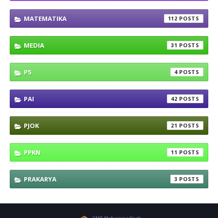
MATEMATIKA
112
MEDIA
31
P5
4
PAI
42
PJOK
21
PPKN
11
PRAKARYA
3