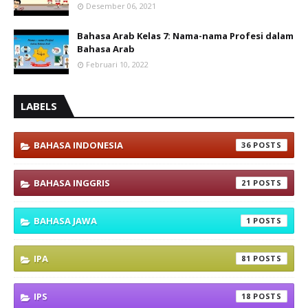
Desember 06, 2021
Bahasa Arab Kelas 7: Nama-nama Profesi dalam
Bahasa Arab
Februari 10, 2022
LABELS
BAHASA INDONESIA
36
BAHASA INGGRIS
21
BAHASA JAWA
1
IPA
81
IPS
18